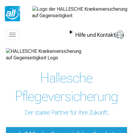
Z
u
m
I
n
Hilfe und Kontakt
h
Navigation
a
anzeigen
l
t
s
p
Hallesche
r
i
n
Pflegeversicherung
g
e
n
Der starke Partner für Ihre Zukunft.