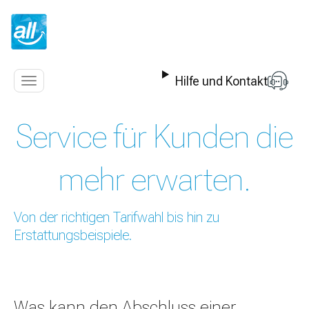
Z
u
m
I
n
Hilfe und Kontakt
h
Navigation
a
anzeigen
l
Service für Kunden die
t
s
p
mehr erwarten.
r
i
n
Von der richtigen Tarifwahl bis hin zu
g
Erstattungsbeispiele.
e
n
Was kann den Abschluss einer