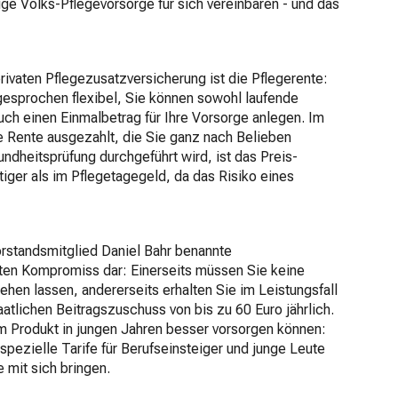
ge Volks-Pflegevorsorge für sich vereinbaren - und das
privaten Pflegezusatzversicherung ist die Pflegerente:
gesprochen flexibel, Sie können sowohl laufende
uch einen Einmalbetrag für Ihre Vorsorge anlegen. Im
he Rente ausgezahlt, die Sie ganz nach Belieben
dheitsprüfung durchgeführt wird, ist das Preis-
iger als im Pflegetagegeld, da das Risiko eines
rstandsmitglied Daniel Bahr benannte
uten Kompromiss dar: Einerseits müssen Sie keine
hen lassen, andererseits erhalten Sie im Leistungsfall
aatlichen Beitragszuschuss von bis zu 60 Euro jährlich.
em Produkt in jungen Jahren besser vorsorgen können:
 spezielle Tarife für Berufseinsteiger und junge Leute
e mit sich bringen.