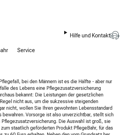
Hilfe und Kontakt
Bahr
Service
flegefall, bei den Männern ist es die Hälfte - aber nur
stfälle des Lebens eine Pflegezusatzversicherung
durchaus bekannt: Die Leistungen der gesetzlichen
 Regel nicht aus, um die sukzessive steigenden
gar nicht, wollen Sie Ihren gewohnten Lebensstandard
 bewahren. Vorsorge ist also unverzichtbar, stellt sich
 Pflegezusatzversicherung. Die Auswahl ist groß, sie
 zum staatlich geförderten Produkt PflegeBahr, für das
bis zu 60 Euro erhalten. Neben den vom Grundsatz her