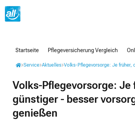
Z
u
m
I
n
h
a
l
Startseite
Pflegeversicherung Vergleich
Onl
t
s
Service
Aktuelles
Volks-Pflegevorsorge: Je früher, 
p
r
Volks-Pflegevorsorge: Je 
i
n
g
günstiger - besser vorsor
e
n
genießen