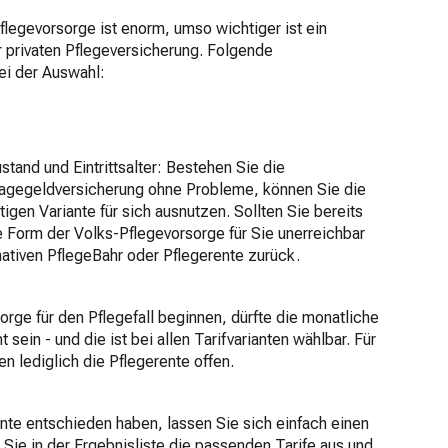
Pflegevorsorge ist enorm, umso wichtiger ist ein
ur privaten Pflegeversicherung. Folgende
ei der Auswahl:
tand und Eintrittsalter: Bestehen Sie die
tagegeldversicherung ohne Probleme, können Sie die
tigen Variante für sich ausnutzen. Sollten Sie bereits
 Form der Volks-Pflegevorsorge für Sie unerreichbar
nativen PflegeBahr oder Pflegerente zurück.
sorge für den Pflegefall beginnen, dürfte die monatliche
 sein - und die ist bei allen Tarifvarianten wählbar. Für
n lediglich die Pflegerente offen.
iante entschieden haben, lassen Sie sich einfach einen
n Sie in der Ergebnisliste die passenden Tarife aus und