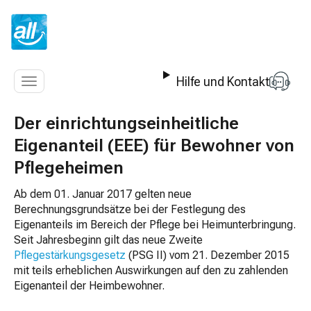
Z
u
m
I
n
Hilfe und Kontakt
h
Navigation
a
anzeigen
l
Der einrichtungseinheitliche
t
Eigenanteil (EEE) für Bewohner von
s
p
Pflegeheimen
r
i
Ab dem 01. Januar 2017 gelten neue
n
Berechnungsgrundsätze bei der Festlegung des
g
Eigenanteils im Bereich der Pflege bei Heimunterbringung.
e
Seit Jahresbeginn gilt das neue Zweite
n
Pflegestärkungsgesetz
(PSG II) vom 21. Dezember 2015
mit teils erheblichen Auswirkungen auf den zu zahlenden
Eigenanteil der Heimbewohner.