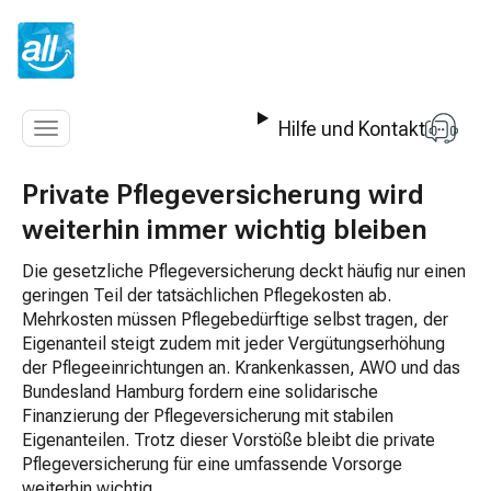
Z
u
m
I
n
Hilfe und Kontakt
h
Navigation
a
anzeigen
l
Private Pflegeversicherung wird
t
weiterhin immer wichtig bleiben
s
p
Die gesetzliche Pflegeversicherung deckt häufig nur einen
r
geringen Teil der tatsächlichen Pflegekosten ab.
i
Mehrkosten müssen Pflegebedürftige selbst tragen, der
n
Eigenanteil steigt zudem mit jeder Vergütungserhöhung
g
der Pflegeeinrichtungen an. Krankenkassen, AWO und das
e
Bundesland Hamburg fordern eine solidarische
n
Finanzierung der Pflegeversicherung mit stabilen
Eigenanteilen. Trotz dieser Vorstöße bleibt die private
Pflegeversicherung für eine umfassende Vorsorge
weiterhin wichtig.