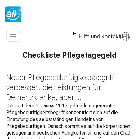
Z
u
m
I
n
Hilfe und Kontakt
h
Navigation
a
anzeigen
l
Checkliste Pflegetagegeld
t
s
p
Neuer Pflegebedürftigkeitsbegriff
r
i
verbessert die Leistungen für
n
Demenzkranke, aber ...
g
e
Der seit dem 1. Januar 2017 geltende sogenannte
n
Pflegebedürftigkeitsbegriff konzentriert sich auf die
Einstufung des selbstständigen Handelns von
Pflegebedürftigen. Danach kommt es auf die körperlichen,
geistigen und seelischen Fähigkeiten an und auf den Grad